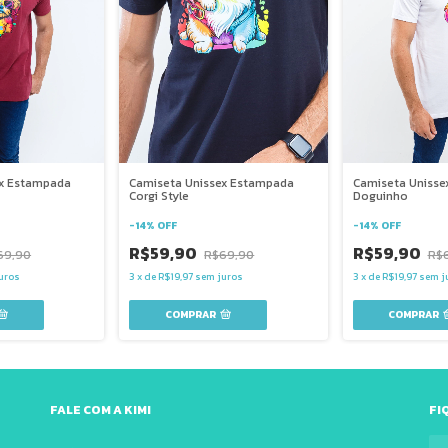
ex Estampada
Camiseta Unissex Estampada
Camiseta Unisse
Corgi Style
Doguinho
-
14
%
OFF
-
14
%
OFF
R$59,90
R$59,90
69,90
R$69,90
R$
uros
3
x
de
R$19,97
sem juros
3
x
de
R$19,97
sem j
COMPRAR
COMPRAR
FALE COM A KIMI
FI