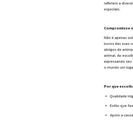
refletem a diver
especiais.
Compromisso s
Não é apenas sob
lucros das suas 
abrigos de animai
animal. Ao escol
expressando seu 
o mundo um lugar
Por que escolh
Qualidade ini
Estilo que fa
Apoio a causa