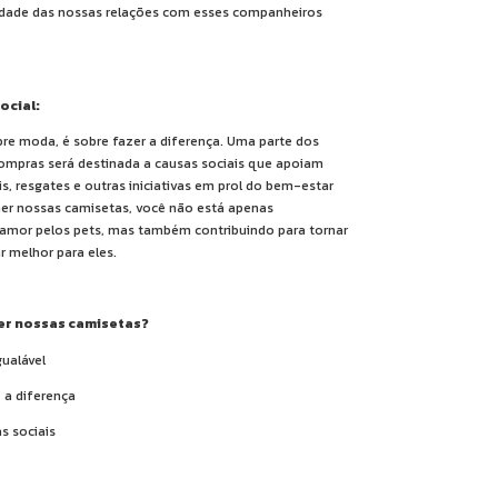
sidade das nossas relações com esses companheiros
ocial:
re moda, é sobre fazer a diferença. Uma parte dos
compras será destinada a causas sociais que apoiam
s, resgates e outras iniciativas em prol do bem-estar
her nossas camisetas, você não está apenas
amor pelos pets, mas também contribuindo para tornar
 melhor para eles.
er nossas camisetas?
gualável
z a diferença
s sociais