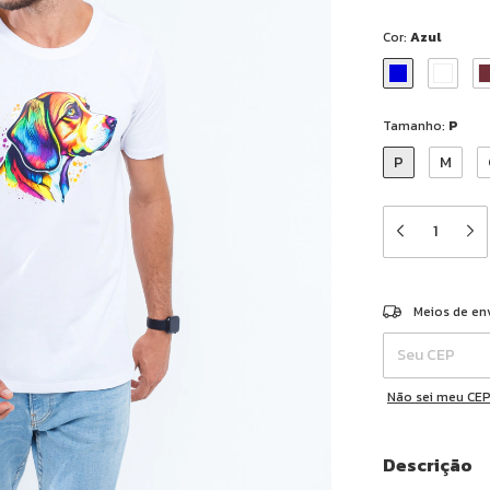
Cor:
Azul
Tamanho:
P
P
M
Entregas para o 
Meios de en
Não sei meu CE
Descrição