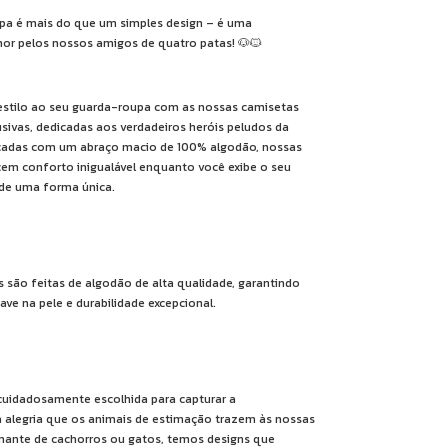
pa é mais do que um simples design – é uma
or pelos nossos amigos de quatro patas! 🐶🐱
stilo ao seu guarda-roupa com as nossas camisetas
sivas, dedicadas aos verdadeiros heróis peludos da
icadas com um abraço macio de 100% algodão, nossas
em conforto inigualável enquanto você exibe o seu
 de uma forma única.
 são feitas de algodão de alta qualidade, garantindo
ve na pele e durabilidade excepcional.
uidadosamente escolhida para capturar a
a alegria que os animais de estimação trazem às nossas
mante de cachorros ou gatos, temos designs que