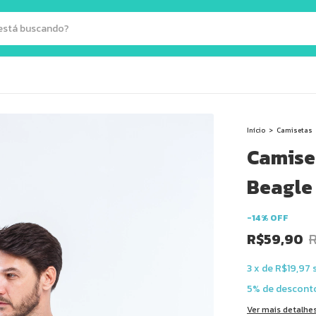
Início
>
Camisetas
Camise
Beagle
-
14
%
OFF
R$59,90
3
x
de
R$19,97
5% de descont
Ver mais detalhe