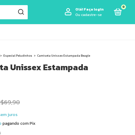
0
Olá!
Faça login
Ou cadastre-se
>
Especial Peludinhos
>
Camiseta Unissex Estampada Beagle
ta Unissex Estampada
R$69,90
sem juros
o
pagando com Pix
s